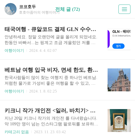
코코호두
전체 글 (72)
호호아줌마의 여행이야기
태국여행 - 큐알코드 결제 GLN 수수료 및 사용 방법
안녕하세요. 정말 오랜만에 글을 올리게 되었네요.
한동안 바빠서...는 핑계고 조금 게을렀던 저를 반
성하며 ㅋ 오늘은 여러분께 태국여행에 관한 꿀팁
여행이야기
2024. 4. 4. 02:07
정보를 알려드리려고 합니다. 정말 오랜만에 태국
방콕 여행을 앞두고 있어서 설레는 마음으로 이것
저것 준비하다가 이 정보를 포스팅하면 좋을 것 같
베트남 여행 입국 비자, 면세 한도, 환전 꿀팁, 주의사항
아서 이렇게 오랜만에 글을 씁니다. 오늘 소개해 드
릴 정보는 동남아 및 아시아 지역에 이미 많이 사용
한국사람들이 많이 찾는 여행지 중 하나인 베트남.
되고 있는 큐알코드 결제 시스템, GLN 설치 및 사
저렴한 물가로 가성비 좋은 여행을 할 수 있고, 음
용방법에 대한 이야기입니다. 마지막 쯤엔 GLN 결
식도 한국인의 입맛에 잘 맞아서 인기가 많은 여행
여행이야기
2024. 1. 8. 02:25
제 꿀팁도 알려드릴테니 끝가지 꼼꼼히 읽어주세
지랍니다. 오늘은 베트남 여행 입국 비자와 환전 꿀
요.😉 1. GLN이란? GLN은 Global Loyalty Network
팁, 주의사항에 대해 알려드리려고 합니다. 추운 겨
의 줄임말로, 디지털 자산을 자유롭게 변환하여 해
울기간에 따뜻한 여름나라로 떠날 계획을 가지고
키크니 작가 개인전 <일러, 바치기> 전시 정보
외에서도 간편하게 사용할 수 있는 글로벌 통합 결
계신 분들은 저의 글을 참고하세요. 1. 베트남 여행
제..
입국 비자 체류 기간 베트남은 기존 무비자 체류기
지난 20일 키크니 작가의 개인전 를 다녀왔습니다.
간이 한국인 기준 15일이었는데요, 2023년 8월 15
약 109만 명이 넘는 인스타그램 팔로워를 보유하고
부터 45일동안 체류할 수 있게 기간이 확대되었습
있고, 주문 제작 카툰을 연재하고 있는 천재 작가랍
카테고리 없음
2023. 11. 23. 03:42
니다. 이로 인해 한달 살기 등의 장기여행자가 늘어