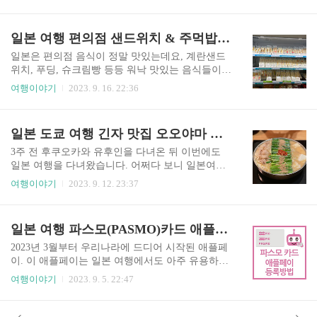
니다.❤️ 예전에 인스타에서 우연히 이 작가의 그림
나고 있는데요, 추가로 25불(단수비자)을 지불하고
과 글을 보게 되었는데 팔로우를 안할 수가 없더라
E비자를 신청하면 최대 90일까지 체류가 가능하다
고요. DM으로 보내오는 사연에 말장난과 그림으로
일본 여행 편의점 샌드위치 & 주먹밥(오니기리) 추천
고 합니다. E비자 또한 기존 30일에서 90일로 늘어
답변을 해주는데, 그 안에 웃음도 있고 눈물도 있습
난 것이..
니다. 그렇게 팬이 되었는데 지난달에 개인전을 한
일본은 편의점 음식이 정말 맛있는데요, 계란샌드
다는 소식을 듣게 되었죠. 너무 좋아하는 작가라서
위치, 푸딩, 슈크림빵 등등 워낙 맛있는 음식들이
꼭 가야지 하다가 너무 바빠서 계속 못가고 있었는
많아서 일본 여행을 자주 다니시는 분들에게 이미
여행이야기
2023. 9. 16. 22:36
데 드디어 지난 월요일(11월20일)에 부랴부랴 다녀
잘 알려져 있지만 이번에 제가 먹고 눈이 휘둥그레
왔습니다. 같이 보면 너무 좋을 것 같은 사람 한명
졌던 편의점 샌드위치와 주먹밥(오니기리)를 추천
이 생각나더라고요. 바로 저의 친언니! 키크니 작
해드리려고 합니다. 다른 블로거 분들이 자세히 여
일본 도쿄 여행 긴자 맛집 오오야마 모츠나베
가 개인전 는 위트있는 말장난에 웃기도 하고, 위로
러 제품들을 소개시켜주셔서 오늘 저는 딱 두가지
도 얻고 눈물..
만 지난 일본 도쿄 여행에서 먹어본 후기를 써보려
3주 전 후쿠오카와 유후인을 다녀온 뒤 이번에도
고 해요. 친구와 일본 도쿄 여행을 하면서 계속 맛
일본 여행을 다녀왔습니다. 어쩌다 보니 일본여행
집을 찾아 먹었고, 아침마다 조식을 먹었기 때문에
을 자주 가게 되었네요.😝 이번엔 도쿄로 갔습니
여행이야기
2023. 9. 12. 23:37
이번 여행에서는 편의점을 갈 일이 없었지만, 마지
다. 어딜 가든 세계여행은 너무 흥미롭고 설레고 즐
막 날 공항 가기 전에 유명한 식당들은 다 줄을 서
겁습니다. 이번 일본 도쿄 여행도 제일 친한 친구와
서 한두시간 기다렸다가 먹어야했기 때문에 간단
함께 행복한 여행을 했습니다. 오늘은 이번 여행에
일본 여행 파스모(PASMO)카드 애플페이 등록 방법
히 배고픔을 달래기용으로 편의점을 가게 되었죠.
서 가장 맛있었던 곳에 대해 소개해 드리려고 해요.
이때 갔던 편의점은 훼미리마트였습니다...
바로 긴자 맛집 인데요, 이곳은 모츠나베로 유명한
2023년 3월부터 우리나라에 드디어 시작된 애플페
곳입니다. 본점은 후쿠오카 하카타쪽에 위치해 있
이. 이 애플페이는 일본 여행에서도 아주 유용하게
고, 제가 간 곳은 도쿄 긴자점이었어요. 긴자점은 1
사용이 되는데요, 스이카나 파스모 등 일본의 교통
여행이야기
2023. 9. 5. 22:47
층에 딱 보이는 가게가 아닌 건물 5층에 자리잡고
카드를 등록 해놓으면 대중교통 이용은 물론, 편의
있는데, 일본의 청담동답게 내부가 아주 조용하고
점, 자판기까지 편리하게 휴대폰을 탭하여 사용할
고급스러운 식당이었습니다. 모츠나베는 일본식
수 있답니다. 엔저현상으로 많은 분들이 일본 여행