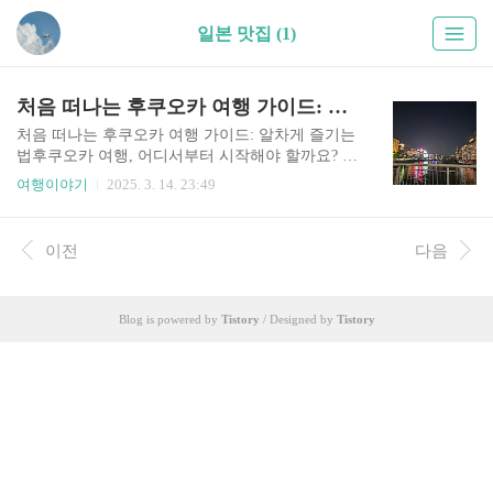
일본 맛집 (1)
처음 떠나는 후쿠오카 여행 가이드: 알차게 즐기는 법
처음 떠나는 후쿠오카 여행 가이드: 알차게 즐기는
법후쿠오카 여행, 어디서부터 시작해야 할까요? 초
보 여행자도 걱정 없이 즐길 수 있도록 준비한 완벽
여행이야기
2025. 3. 14. 23:49
가이드!안녕하세요, 여행을 사랑하는 여러분! 처음
떠나는 후쿠오카 여행이 설레면서도 조금은 걱정
되시죠? 일본에서도 비교적 가깝고 부담 없이 방문
이전
다음
할 수 있는 곳이지만, 처음 가보는 도시라면 어디서
부터 시작해야 할지 막막할 수도 있어요. 그래서 오
늘은 후쿠오카를 처음 방문하는 분들을 위해 교통,
Blog is powered by
Tistory
/ Designed by
Tistory
맛집, 관광지 등 꼭 알아야 할 정보들을 정리해 봤
습니다. 여행 준비부터 현지에서의 꿀팁까지, 이 글
하나면 후쿠오카를 알차게 즐길 수 있을 거예요!
그럼 지금부터 함께 떠나볼까요?목차1. 후쿠오카
여행, 어떻게 갈까? (교통편 완전 정리) 2. 숙소 선
택 가이드: 지..