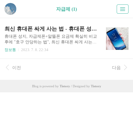
자급제 (1)
최신 휴대폰 싸게 사는 법 - 휴대폰 성지, 자급제
휴대폰 성지, 자급제폰+알뜰폰 요금제 확실히 비교
후에 "호구 안당하는 법", 최신 휴대폰 싸게 사는
법에 대해 알고싶지 않나요? 오늘 이 글에서는 여
정보통
2023. 7. 8. 22:34
러분께 호구 당하지 말라고~ 최신 휴대폰을 싸게
사는 법에 대해 여러 정보를 알려드리려고 합니다.
요즘 Z플립5다 아이폰15다 하며 신상 출시일을 목
이전
다음
빠지게 기다리는 분들이 정말 많으실 텐데요, 여러
분은 휴대폰을 구매하실 때 보통 어떤 방식으로 구
매하시나요? 일반 대리점에 가서 비싼 휴대폰 가격
Blog is powered by
Tistory
/ Designed by
Tistory
에 2년에서 3년 약정할인을 받아서 구매하셨었는
제...또 최신 휴대폰의 기기값이나 약정시 몇개월
동안 유지해야 하는 통신요금이 부담스럽진 않으
셨나요? 많은 사람들이 매번 최신 휴대폰이 나올
때마다 바꾸고는 싶은데 가격 걱정이 앞서서 고민
을 많이 하곤 합니다. 1. 휴대..