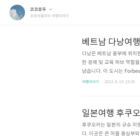
코코호두
호호아줌마의 여행이야기
베트남 다낭여행 
다낭은 베트남 중부에 위치한
한 경제 및 교육 허브 역할
넘습니다. 이 도시는 Forb
은 아름다운 모래 해변으로 
여행이야기
2023. 6. 19. 23:35
을 포함한 놀라운 자연 경관
기찬 도시 환경을 자랑합니다.
트 단지가 건설되면서 상당
일본여행 후쿠오카
불과 물을 뿜는 유명한 용 다리
후쿠오카는 일본의 규슈 지방
다. 이곳은 큰 마을 중심부