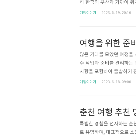
히 한국의 부산과 가까이 위
러한 지리적 이점 덕분에 주
여행이야기
2023. 6. 19. 20:16
본의 유명한 라멘, 특히 하
음식점도 있어 먹거리를 즐기
핑을 즐길 수 있는 도시입니다
여행을 위한 준
구매할 수 있죠. 그리고 후쿠
많은 기대를 모았던 여정을 
수 작업과 준비를 관리하는 것
사항을 포함하여 출발하기 전
면을 다루면 모험을 최대한 
여행이야기
2023. 6. 18. 09:00
하기 여행을 떠나기 전에 기
적에 맞춰 다양한 의류를 준
더운 날씨에는 편안한 반팔 
춘천 여행 추천 
운 날씨에는 옷을 여러 겹 입
특별한 경험을 선사하는 춘천
로 유명하며, 대표적으로 소