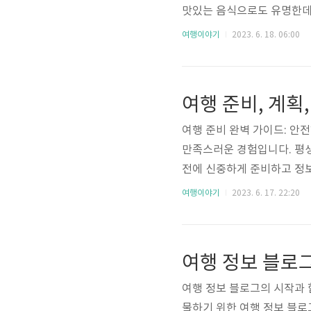
맛있는 음식으로도 유명한데
다. 뿐만 아니라, 삼육대학
여행이야기
2023. 6. 18. 06:00
니다. 춘천은 또한 춘천막국
이렇게 다양한 매력을 가진 
중 하나입니다. 가볼 곳이 
여행 준비, 계획,
수 있는 추천 명소 3곳을 소
여행 준비 완벽 가이드: 안
만족스러운 경험입니다. 평
전에 신중하게 준비하고 정보
선택부터 안전한 여행을 위
여행이야기
2023. 6. 17. 22:20
다. 이제 여행 준비의 세계
행 시작 전 계획 세우기 나
계획을 세워봅시다. 여행을 
여행 정보 블로
행의 목적, 일정, 목적지를 
여행 정보 블로그의 시작과 
물하기 위한 여행 정보 블로