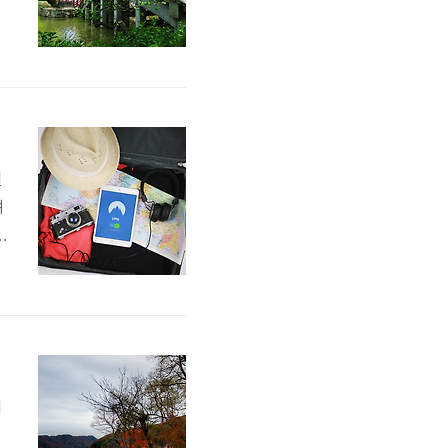
이
러
쇼
도
필
려
측
비
목
.
치