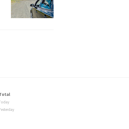
더
Total
Today
Yesterday