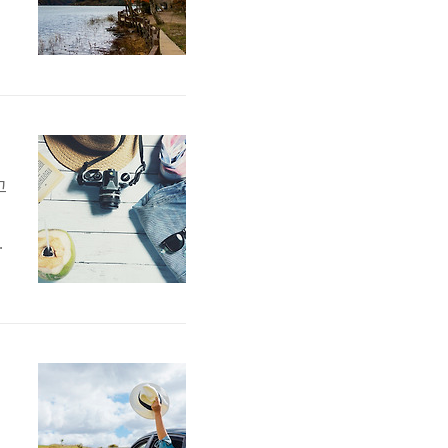
집
.
시
길
고
지
여
여