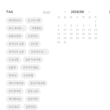
TAG
«
2026/08
»
more
일
월
화
수
목
금
토
휴대폰성지
인스타그램
1
2
3
4
5
6
7
8
최신 휴대폰 싸게 사는 법
여행꿀팁
9
10
11
12
13
14
15
16
17
18
19
20
21
22
알뜰요금제
도쿄맛집
23
24
25
26
27
28
29
30
31
후쿠오카 교통
최신폰
후쿠오카 쇼핑
후쿠오카 관광지
도쿄교통
일본 자유여행
알뜰폰
후쿠오카 꿀팁
정부24
도쿄핫플
해외구매대행
중국구매대행
최신휴대폰
일본 쇼핑
복지멤버십
일본여행
보조금24
일본맛집