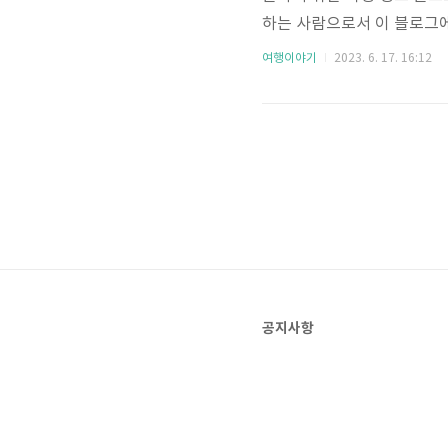
하는 사람으로서 이 블로그에
로그의 방향과 포부에 대해 소
여행이야기
2023. 6. 17. 16:12
호아줌마의 여행이야기' 블
은 무럭무럭 자라는 여행 정
라도 가슴에 여행의 새로운 
시작한 이유가 궁금하신가요?
공지사항