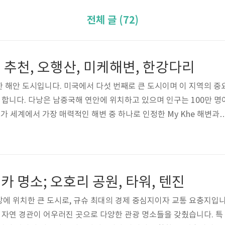
전체 글 (72)
추천, 오행산, 미케해변, 한강다리
 해안 도시입니다. 미국에서 다섯 번째로 큰 도시이며 이 지역의 중
을 합니다. 다낭은 남중국해 연안에 위치하고 있으며 인구는 100만 명
es가 세계에서 가장 매력적인 해변 중 하나로 인정한 My Khe 해변과 
유명합니다. 다낭은 또한 동굴과 탑이 있는 석회암 언덕 무리인 오행
을 제공합니다. 자연의 아름다움 외에도 다낭은 현대적인 인프라와 
 이 도시는 최근 몇 년 동안 수많은 고급 리조트, 호텔 및 엔터테인
한 발전을 이루었습니다. 다낭은 또한 밤에는 조명이 켜지고 주말에는
 명소; 오호리 공원, 타워, 텐진
가 ..
에 위치한 큰 도시로, 규슈 최대의 경제 중심지이자 교통 요충지입
와 자연 경관이 어우러진 곳으로 다양한 관광 명소들을 갖췄습니다. 특