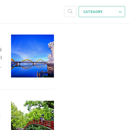
CATEGORY
요
이
같
산
활
먼
니