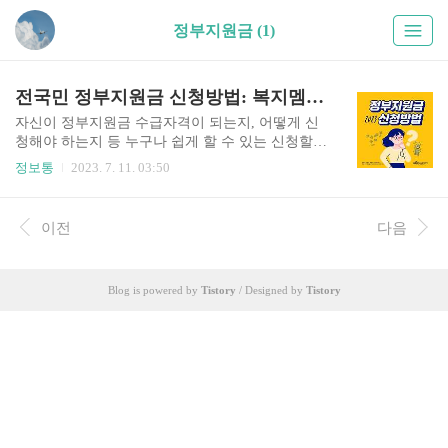
정부지원금 (1)
전국민 정부지원금 신청방법: 복지멤버십, 보조금24
자신이 정부지원금 수급자격이 되는지, 어떻게 신
청해야 하는지 등 누구나 쉽게 할 수 있는 신청할
수 있는 방법 몰라서 답답하셨죠? 전국민 정부지원
정보통
2023. 7. 11. 03:50
금을 복잡한 과정 없이, 주민센터에 갈 필요 없이
한번에 받는 방법이 있다고 합니다. 몰라서 놓치지
않도록, 아는데도 신청을 못해서 놓지지 않도록 오
이전
다음
늘은 지원금, 보조금을 모두 받을 수 있는 두 가지
방법을 가져왔습니다. 1. 복지멤버십 이용하기 복
지멤버십 신청하러 가기 복지멤버십이란 "맞춤형
Blog is powered by
Tistory
/ Designed by
Tistory
급여안내"라고도 하며, 복지수급을 희망하는 사람
들이 힘들게 매번 주민센터에 방문하지 않아도 내
가 어떤 혜택들을 받을 수 있는지 개인, 또는 가구
의 연령, 가구 구성, 현재의 경제 상황 등을 기준으
로 하는 신청인의 공적자료를 기반으로 시스템을
통한 자동 판정으로 찾아서 안내해..